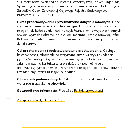
526 Warszawa, wpisana do Rejestru Stowarzyszeń, Innych Organizacji
Społecznych i Zawodowych, Fundacji oraz Samodzielnych Publicznych
Zakładów Opieki Zdrowotnej Krajowego Rejestru Sądowego pod
numerem KRS 0000471002;
Okres przechowywania / przetwarzana danych osobowych.
Dane
są przetwarzane w celach archiwizacyjnych oraz w celu zarządzania
relacjami do końca działalności Kulczyk Foundation, z wyjątkiem danych
o wrażliwym charakterze (np. sytuacji rodzinnej, stanie zdrowia), które
Kulczyk Foundation usuwa lub anonimizuje niezwłocznie po zamknięciu
danej sprawy.
Cel przetwarzania i podstawa prawna przetwarzania.
Obsługa
korespondencji, odpowiedź na otrzymane przez Kulczyk Foundation
pytanie/wniosek/prośbę, w celach wynikających z treści komunikacji w
celu nawiązania kontaktu w przyszłości, jak również w celu
archiwizacyjnym oraz w celu zarządzania relacjami, co stanowi prawnie
uzasadniony interes Kulczyk Foundation
Obowiązek podania danych.
Podanie danych jest dobrowolne, ale jest
warunkiem uzyskania odpowiedzi.
Szczegółowe informacje.
Przejdź do
Polityki prywatności
Akceptuję zasady płatności PayU