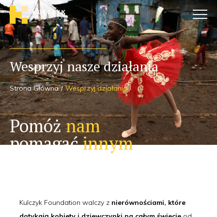
Wesprzyj nasze działania
Strona Główna
Wesprzyj działania
Pomóż
nam
pomagać
innym
Kulczyk Foundation walczy z
nierównościami, które
dotykają kobiety i dziewczynki na całym świecie
od