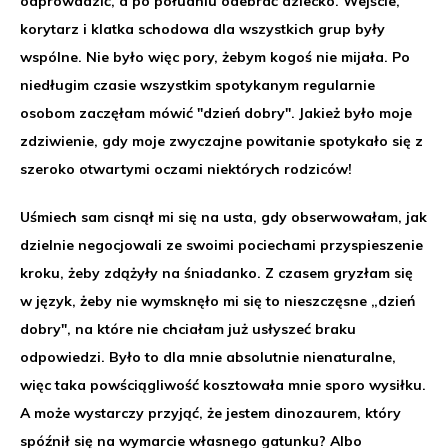
odprowadzić, a po południu odebrać dziecko. Wejście,
korytarz i klatka schodowa dla wszystkich grup były
wspólne. Nie było więc pory, żebym kogoś nie mijała. Po
niedługim czasie wszystkim spotykanym regularnie
osobom zaczęłam mówić "dzień dobry". Jakież było moje
zdziwienie, gdy moje zwyczajne powitanie spotykało się z
szeroko otwartymi oczami niektórych rodziców!
Uśmiech sam cisnął mi się na usta, gdy obserwowałam, jak
dzielnie negocjowali ze swoimi pociechami przyspieszenie
kroku, żeby zdążyły na śniadanko. Z czasem gryzłam się
w język, żeby nie wymsknęło mi się to nieszczęsne „dzień
dobry", na które nie chciałam już usłyszeć braku
odpowiedzi. Było to dla mnie absolutnie nienaturalne,
więc taka powściągliwość kosztowała mnie sporo wysiłku.
A może wystarczy przyjąć, że jestem dinozaurem, który
spóźnił się na wymarcie własnego gatunku? Albo