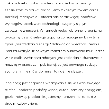
Taka potrzeba izolacji społecznej może być w pewnym
sensie zrozumiała – funkcjonujemy z każdym rokiem coraz
bardziej intensywnie – otacza nas coraz więcej bodźców,
wymogów, oczekiwań, technologii i czujemy się tym
zwyczajnie zmęczeni. W ramach reakcji obronnej organizmu
tworzymy pewną selekcję tego, na co reagujemy, by w tym
trybie „oszczędzania energii" dotrwać do wieczora. Pewnie
Pani zauważyła, iż pewnym rodzajem budowania muru przez
wiele osób, zwłaszcza młodych, jest zakładanie słuchawek z
muzyką w przestrzeni publicznej, co jest pewnego rodzaju
sygnałem: „nie mów do mnie i tak cię nie słyszę".
Inną opcją jest nagminne wpatrywanie się w ekran swojego
telefonu podczas podróży windą, autobusem czy pociągiem,
gdzie mówiąc przekornie, jesteśmy narażeni na kontakt z
drugim człowiekiem.