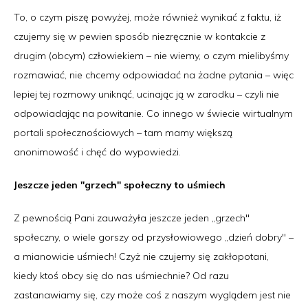
To, o czym piszę powyżej, może również wynikać z faktu, iż
czujemy się w pewien sposób niezręcznie w kontakcie z
drugim (obcym) człowiekiem – nie wiemy, o czym mielibyśmy
rozmawiać, nie chcemy odpowiadać na żadne pytania – więc
lepiej tej rozmowy uniknąć, ucinając ją w zarodku – czyli nie
odpowiadając na powitanie. Co innego w świecie wirtualnym
portali społecznościowych – tam mamy większą
anonimowość i chęć do wypowiedzi.
Jeszcze jeden "grzech" społeczny to uśmiech
Z pewnością Pani zauważyła jeszcze jeden „grzech"
społeczny, o wiele gorszy od przysłowiowego „dzień dobry" –
a mianowicie uśmiech! Czyż nie czujemy się zakłopotani,
kiedy ktoś obcy się do nas uśmiechnie? Od razu
zastanawiamy się, czy może coś z naszym wyglądem jest nie