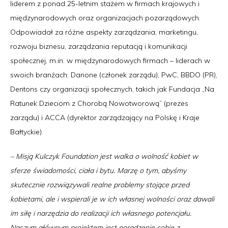
liderem z ponad 25-letnim stażem w firmach krajowych i
międzynarodowych oraz organizacjach pozarządowych.
Odpowiadał za różne aspekty zarządzania, marketingu,
rozwoju biznesu, zarządzania reputacją i komunikacji
społecznej, m.in. w międzynarodowych firmach – liderach w
swoich branżach: Danone (członek zarządu), PwC, BBDO (PR),
Dentons czy organizacji społecznych, takich jak Fundacja „Na
Ratunek Dzieciom z Chorobą Nowotworową” (prezes
zarządu) i ACCA (dyrektor zarządzający na Polskę i Kraje
Bałtyckie).
– Misją Kulczyk Foundation jest walka o wolność kobiet w
sferze świadomości, ciała i bytu. Marzę o tym, abyśmy
skutecznie rozwiązywali realne problemy stojące przed
kobietami, ale i wspierali je w ich własnej wolności oraz dawali
im siłę i narzędzia do realizacji ich własnego potencjału.
Naszym głównym projektem jest poradzenie sobie z