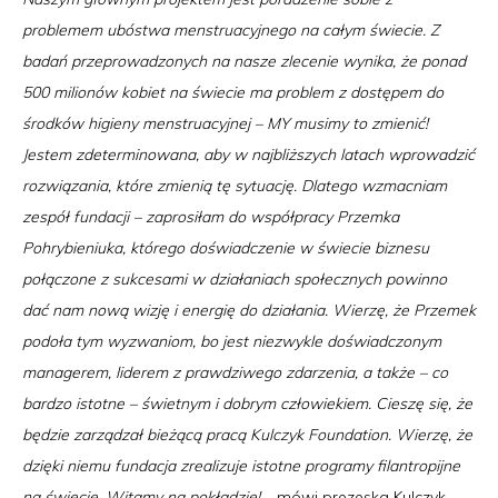
problemem ubóstwa menstruacyjnego na całym świecie. Z
badań przeprowadzonych na nasze zlecenie wynika, że ponad
500 milionów kobiet na świecie ma problem z dostępem do
środków higieny menstruacyjnej – MY musimy to zmienić!
Jestem zdeterminowana, aby w najbliższych latach wprowadzić
rozwiązania, które zmienią tę sytuację. Dlatego wzmacniam
zespół fundacji – zaprosiłam do współpracy Przemka
Pohrybieniuka, którego doświadczenie w świecie biznesu
połączone z sukcesami w działaniach społecznych powinno
dać nam nową wizję i energię do działania. Wierzę, że Przemek
podoła tym wyzwaniom, bo jest niezwykle doświadczonym
managerem, liderem z prawdziwego zdarzenia, a także – co
bardzo istotne – świetnym i dobrym człowiekiem. Cieszę się, że
będzie zarządzał bieżącą pracą Kulczyk Foundation. Wierzę, że
dzięki niemu fundacja zrealizuje istotne programy filantropijne
na świecie. Witamy na pokładzie!
– mówi prezeska Kulczyk