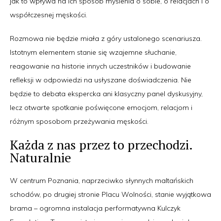
jak to wpływa na ich sposób myślenia o sobie, o relacjach i o
współczesnej męskości.
Rozmowa nie będzie miała z góry ustalonego scenariusza.
Istotnym elementem stanie się wzajemne słuchanie,
reagowanie na historie innych uczestników i budowanie
refleksji w odpowiedzi na usłyszane doświadczenia. Nie
będzie to debata ekspercka ani klasyczny panel dyskusyjny,
lecz otwarte spotkanie poświęcone emocjom, relacjom i
różnym sposobom przeżywania męskości.
Każda z nas przez to przechodzi.
Naturalnie
W centrum Poznania, naprzeciwko słynnych maltańskich
schodów, po drugiej stronie Placu Wolności, stanie wyjątkowa
brama – ogromna instalacja performatywna Kulczyk