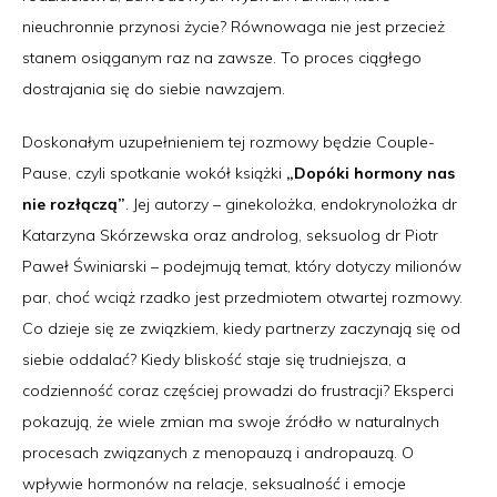
nieuchronnie przynosi życie? Równowaga nie jest przecież
stanem osiąganym raz na zawsze. To proces ciągłego
dostrajania się do siebie nawzajem.
Doskonałym uzupełnieniem tej rozmowy będzie Couple-
Pause, czyli spotkanie wokół książki
„Dopóki hormony nas
nie rozłączą”
. Jej autorzy – ginekolożka, endokrynolożka dr
Katarzyna Skórzewska oraz androlog, seksuolog dr Piotr
Paweł Świniarski – podejmują temat, który dotyczy milionów
par, choć wciąż rzadko jest przedmiotem otwartej rozmowy.
Co dzieje się ze związkiem, kiedy partnerzy zaczynają się od
siebie oddalać? Kiedy bliskość staje się trudniejsza, a
codzienność coraz częściej prowadzi do frustracji? Eksperci
pokazują, że wiele zmian ma swoje źródło w naturalnych
procesach związanych z menopauzą i andropauzą. O
wpływie hormonów na relacje, seksualność i emocje