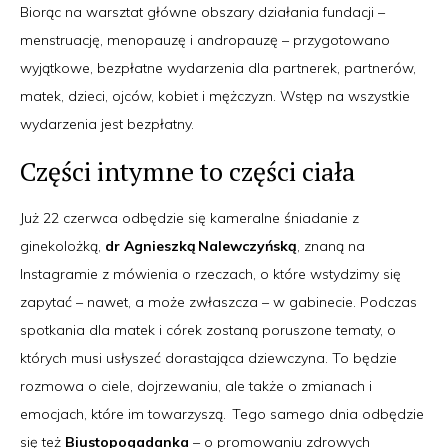
Biorąc na warsztat główne obszary działania fundacji –
menstruację, menopauzę i andropauzę – przygotowano
wyjątkowe, bezpłatne wydarzenia dla partnerek, partnerów,
matek, dzieci, ojców, kobiet i mężczyzn. Wstęp na wszystkie
wydarzenia jest bezpłatny.
Części intymne to części ciała
Już 22 czerwca odbędzie się kameralne śniadanie z
ginekolożką,
dr Agnieszką Nalewczyńską
, znaną na
Instagramie z mówienia o rzeczach, o które wstydzimy się
zapytać – nawet, a może zwłaszcza – w gabinecie. Podczas
spotkania dla matek i córek zostaną poruszone tematy, o
których musi usłyszeć dorastająca dziewczyna. To będzie
rozmowa o ciele, dojrzewaniu, ale także o zmianach i
emocjach, które im towarzyszą. Tego samego dnia odbędzie
się też
Biustopogadanka
– o promowaniu zdrowych