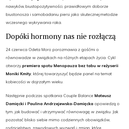
nawyków, biustopozytywności, prawidłowym doborze
biustonosza i samobadaniu piersi jako skutecznej metodzie
wczesnego wykrywania raka.
Dopóki hormony nas nie rozłączą
24 czerwca Odeta Moro porozmawia z gośćmi o
równowadze w związkach na różnych etapach życia. Cykl
otworzy
premiera spotu Menopauza bez tabu w reżyserii
Moniki Kmity
, której towarzyszyć będzie panel na temat
kobiecości w dojrzałym wieku.
Następnie podczas spotkania Couple Balance
Mateusz
Damięcki i Paulina Andrzejewska-Damięcka
opowiedzą o
tym, jak budować i utrzymywać równowagę w związku. Jak
pozostać blisko siebie mimo codziennych obowiązków,
rodzicielstwa, zawodowych wyzwań i zmian, które