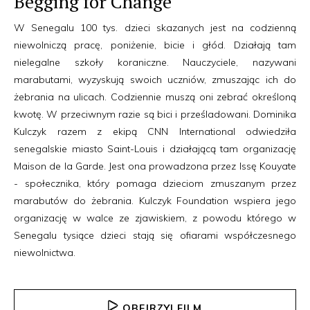
Begging for Change
W Senegalu 100 tys. dzieci skazanych jest na codzienną
niewolniczą pracę, poniżenie, bicie i głód. Działają tam
nielegalne szkoły koraniczne. Nauczyciele, nazywani
marabutami, wyzyskują swoich uczniów, zmuszając ich do
żebrania na ulicach. Codziennie muszą oni zebrać określoną
kwotę. W przeciwnym razie są bici i prześladowani. Dominika
Kulczyk razem z ekipą CNN International odwiedziła
senegalskie miasto Saint-Louis i działającą tam organizację
Maison de la Garde. Jest ona prowadzona przez Issę Kouyate
- społecznika, który pomaga dzieciom zmuszanym przez
marabutów do żebrania. Kulczyk Foundation wspiera jego
organizację w walce ze zjawiskiem, z powodu którego w
Senegalu tysiące dzieci stają się ofiarami współczesnego
niewolnictwa.
OBEJRZYJ FILM