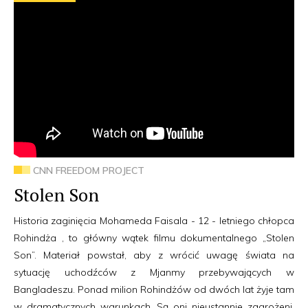
CNN FREEDOM PROJECT
Stolen Son
Historia zaginięcia Mohameda Faisala - 12 - letniego chłopca
Rohindża , to główny wątek filmu dokumentalnego „Stolen
Son”. Materiał powstał, aby z wrócić uwagę świata na
sytuację uchodźców z Mjanmy przebywających w
Bangladeszu. Ponad milion Rohindżów od dwóch lat żyje tam
w dramatycznych warunkach. Są oni nieustannie zagrożeni,