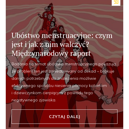
Ubóstwo menstruacyjne: czym
jest i jak z nim walczyć?
Międzynarodowy raport
Badania na temat ubóstwa menstruacyjnego pokazują,
że problem ten jest zaniedbywany od dekad – brakuje
danych potrzebnych do znalezienia możliwie
efektywnego sposobu niesienia pomocy kobietom
i dziewczynkom cierpiącym z powodu tego
negatywnego zjawiska.
CZYTAJ DALEJ