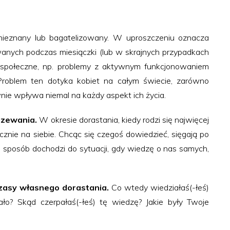
nieznany lub bagatelizowany. W uproszczeniu oznacza
anych podczas miesiączki (lub w skrajnych przypadkach
e społeczne, np. problemy z aktywnym funkcjonowaniem
Problem ten dotyka kobiet na całym świecie, zarówno
ywnie wpływa niemal na każdy aspekt ich życia.
rzewania.
W okresie dorastania, kiedy rodzi się najwięcej
cznie na siebie. Chcąc się czegoś dowiedzieć, sięgają po
 sposób dochodzi do sytuacji, gdy wiedzę o nas samych,
zasy własnego dorastania.
Co wtedy wiedziałaś(-łeś)
ało? Skąd czerpałaś(-łeś) tę wiedzę? Jakie były Twoje