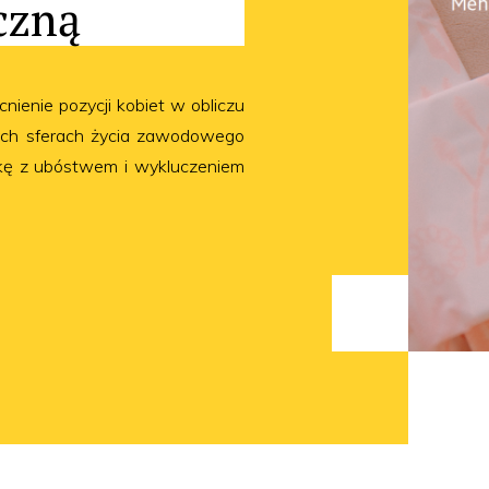
czną
ienie pozycji kobiet w obliczu
żnych sferach życia zawodowego
lkę z ubóstwem i wykluczeniem