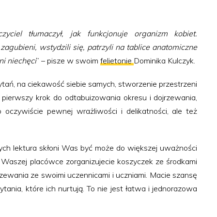
ciel tłumaczył, jak funkcjonuje organizm kobiet.
gubieni, wstydzili się, patrzyli na tablice anatomiczne
ni niechęci
” – pisze w swoim
felietonie
Dominika Kulczyk.
tań, na ciekawość siebie samych, stworzenie przestrzeni
 pierwszy krok do odtabuizowania okresu i dojrzewania,
oczywiście pewnej wrażliwości i delikatności, ale też
ych lektura skłoni Was być może do większej uważności
w Waszej placówce zorganizujecie koszyczek ze środkami
zewania ze swoimi uczennicami i uczniami. Macie szansę
nia, które ich nurtują. To nie jest łatwa i jednorazowa