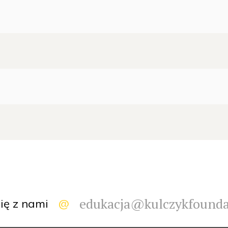
edukacja@kulczykfoundat
ię z nami
@