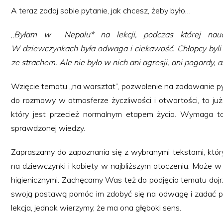
A teraz zadaj sobie pytanie, jak chcesz, żeby było…
„
Byłam w Nepalu* na lekcji, podczas której nauczy
W dziewczynkach była odwaga i ciekawość. Chłopcy byli za
ze strachem. Ale nie było w nich ani agresji, ani pogardy, a
Wzięcie tematu „na warsztat”, pozwolenie na zadawanie py
do rozmowy w atmosferze życzliwości i otwartości, to już
który jest przecież normalnym etapem życia. Wymaga to 
sprawdzonej wiedzy.
Zapraszamy do zapoznania się z wybranymi tekstami, któr
na dziewczynki i kobiety w najbliższym otoczeniu. Może 
higienicznymi. Zachęcamy Was też do podjęcia tematu dojr
swoją postawą pomóc im zdobyć się na odwagę i zadać pyta
lekcja, jednak wierzymy, że ma ona głęboki sens.