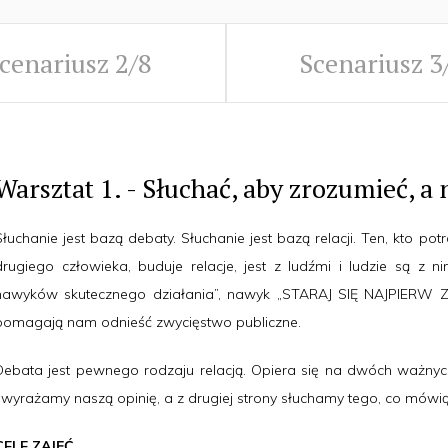
cenariusz 2/8
Scenariusz 3
Warsztat 1. - Słuchać, aby zrozumieć, a
Słuchanie jest bazą debaty. Słuchanie jest bazą relacji. Ten, kto po
drugiego człowieka, buduje relacje, jest z ludźmi i ludzie są z 
nawyków skutecznego działania”, nawyk „STARAJ SIĘ NAJPIERW 
pomagają nam odnieść zwycięstwo publiczne.
Debata jest pewnego rodzaju relacją. Opiera się na dwóch ważnyc
i wyrażamy naszą opinię, a z drugiej strony słuchamy tego, co mówi
CELE ZAJĘĆ