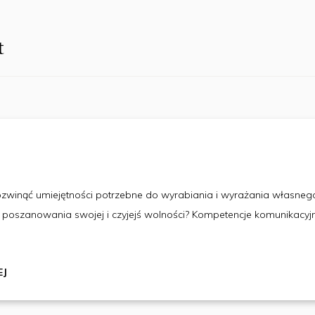
t
zwinąć umiejętności potrzebne do wyrabiania i wyrażania własneg
i poszanowania swojej i czyjejś wolności? Kompetencje komunikacyj
EJ