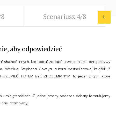
/8
Scenariusz 4/8
 nie, aby odpowiedzieć
traf słuchać innych, kto potraf zadbać o zrozumienie perspektywy
nim. Według Stephena Coveya, autora bestsellerowej książki „7
ZROZUMIEĆ, POTEM BYĆ ZROZUMIANYM” to jeden z tych, które
h umiejętnościach. Z jednej strony podczas debaty formułujemy
ą nasi rozmówcy.